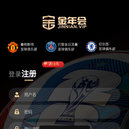
送
18
元
注册
登录