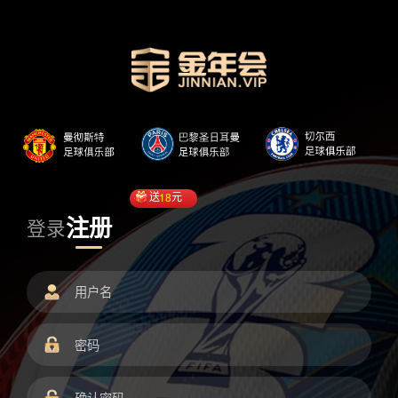
送
18
元
注册
登录