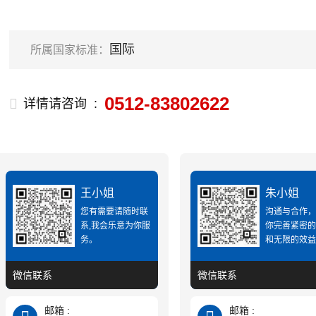
国际
所属国家标准：
0512-83802622
详情请咨询 :
王小姐
朱小姐
您有需要请随时联
沟通与合作
系,我会乐意为你服
你完善紧密
务。
和无限的效
微信联系
微信联系
邮箱 :
邮箱 :