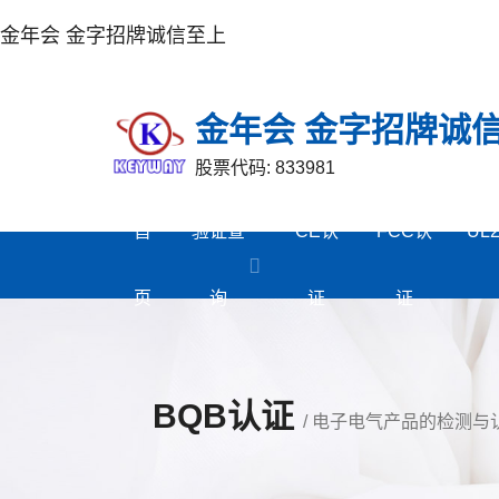
金年会 金字招牌诚信至上
金年会 金字招牌诚
股票代码: 833981
首
验证查
CE认
FCC认
UL
页
询
证
证
BQB认证
/ 电子电气产品的检测与