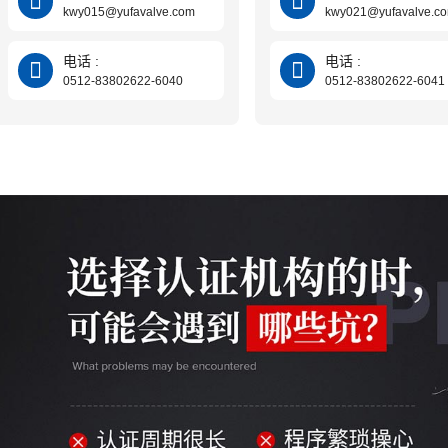
kwy015@yufavalve.com
kwy021@yufavalve.c
电话 :
电话 :
0512-83802622-6040
0512-83802622-6041