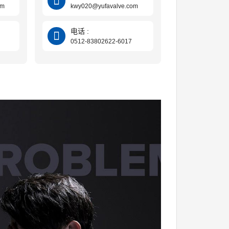
om
kwy020@yufavalve.com
电话 :
0512-83802622-6017