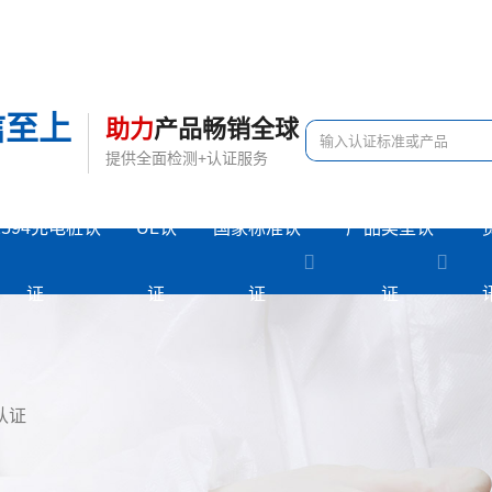
信至上
助力
产品畅销全球
提供全面检测+认证服务
2594充电桩认
UL认
国家标准认
产品类型认
证
证
证
证
认证