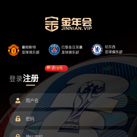
送
18
元
注册
登录