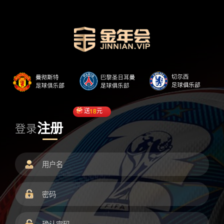
送
18
元
注册
登录