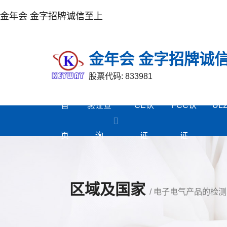
金年会 金字招牌诚信至上
金年会 金字招牌诚
股票代码: 833981
首
验证查
CE认
FCC认
UL
页
询
证
证
区域及国家
/ 电子电气产品的检