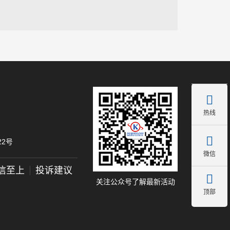

热线

2号
微信
信至上
投诉建议

关注公众号了解最新活动
顶部