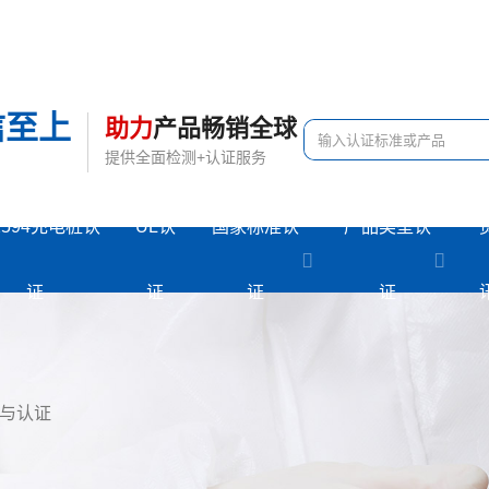
信至上
助力
产品畅销全球
提供全面检测+认证服务
2594充电桩认
UL认
国家标准认
产品类型认
证
证
证
证
测与认证