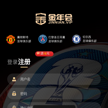
送
18
元
注册
登录